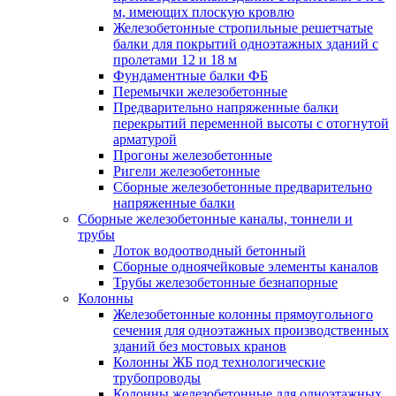
м, имеющих плоскую кровлю
Железобетонные стропильные решетчатые
балки для покрытий одноэтажных зданий с
пролетами 12 и 18 м
Фундаментные балки ФБ
Перемычки железобетонные
Предварительно напряженные балки
перекрытий переменной высоты с отогнутой
арматурой
Прогоны железобетонные
Ригели железобетонные
Сборные железобетонные предварительно
напряженные балки
Сборные железобетонные каналы, тоннели и
трубы
Лоток водоотводный бетонный
Сборные одноячейковые элементы каналов
Трубы железобетонные безнапорные
Колонны
Железобетонные колонны прямоугольного
сечения для одноэтажных производственных
зданий без мостовых кранов
Колонны ЖБ под технологические
трубопроводы
Колонны железобетонные для одноэтажных