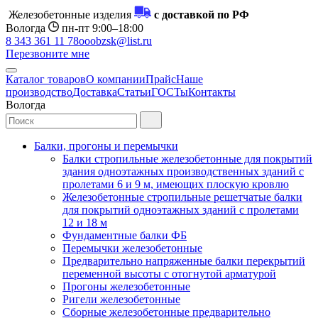
Железобетонные изделия
с доставкой по РФ
Вологда
пн-пт 9:00–18:00
8 343 361 11 78
ooobzsk@list.ru
Перезвоните мне
Каталог товаров
О компании
Прайс
Наше
производство
Доставка
Статьи
ГОСТы
Контакты
Вологда
Балки, прогоны и перемычки
Балки стропильные железобетонные для покрытий
здания одноэтажных производственных зданий с
пролетами 6 и 9 м, имеющих плоскую кровлю
Железобетонные стропильные решетчатые балки
для покрытий одноэтажных зданий с пролетами
12 и 18 м
Фундаментные балки ФБ
Перемычки железобетонные
Предварительно напряженные балки перекрытий
переменной высоты с отогнутой арматурой
Прогоны железобетонные
Ригели железобетонные
Сборные железобетонные предварительно