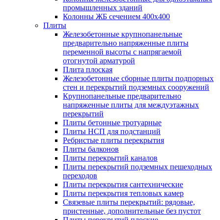
промышленных зданий
Колонны ЖБ сечением 400х400
Плиты
Железобетонные крупнопанельные
предварительно напряженные плиты
переменной высоты с напрягаемой
отогнутой арматурой
Плита плоская
Железобетонные сборные плиты подпорных
стен и перекрытий подземных сооружений
Крупнопанельные предварительно
напряженные плиты для междуэтажных
перекрытий
Плиты бетонные тротуарные
Плиты НСП для подстанций
Ребристые плиты перекрытия
Плиты балконов
Плиты перекрытий каналов
Плиты перекрытий подземных пешеходных
переходов
Плиты перекрытия сантехнические
Плиты перекрытия тепловых камер
Связевые плиты перекрытий: рядовые,
пристенные, дополнительные без пустот
Плиты перекрытий плоские