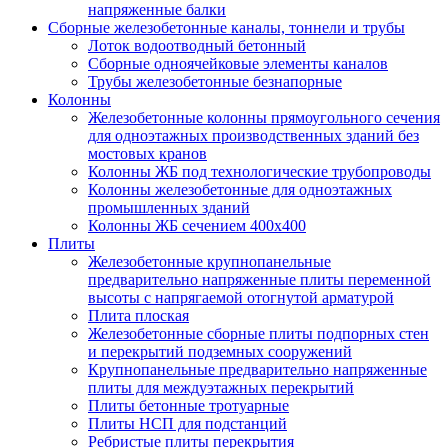
напряженные балки
Сборные железобетонные каналы, тоннели и трубы
Лоток водоотводный бетонный
Сборные одноячейковые элементы каналов
Трубы железобетонные безнапорные
Колонны
Железобетонные колонны прямоугольного сечения
для одноэтажных производственных зданий без
мостовых кранов
Колонны ЖБ под технологические трубопроводы
Колонны железобетонные для одноэтажных
промышленных зданий
Колонны ЖБ сечением 400х400
Плиты
Железобетонные крупнопанельные
предварительно напряженные плиты переменной
высоты с напрягаемой отогнутой арматурой
Плита плоская
Железобетонные сборные плиты подпорных стен
и перекрытий подземных сооружений
Крупнопанельные предварительно напряженные
плиты для междуэтажных перекрытий
Плиты бетонные тротуарные
Плиты НСП для подстанций
Ребристые плиты перекрытия