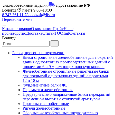
Железобетонные изделия
с доставкой по РФ
Вологда
пн-пт 9:00–18:00
8 343 361 11 78
ooobzsk@list.ru
Перезвоните мне
Каталог товаров
О компании
Прайс
Наше
производство
Доставка
Статьи
ГОСТы
Контакты
Вологда
Балки, прогоны и перемычки
Балки стропильные железобетонные для покрытий
здания одноэтажных производственных зданий с
пролетами 6 и 9 м, имеющих плоскую кровлю
Железобетонные стропильные решетчатые балки
для покрытий одноэтажных зданий с пролетами
12 и 18 м
Фундаментные балки ФБ
Перемычки железобетонные
Предварительно напряженные балки перекрытий
переменной высоты с отогнутой арматурой
Прогоны железобетонные
Ригели железобетонные
Сборные железобетонные предварительно