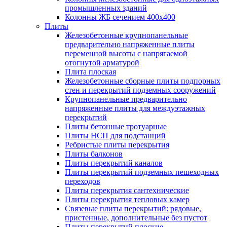
промышленных зданий
Колонны ЖБ сечением 400х400
Плиты
Железобетонные крупнопанельные
предварительно напряженные плиты
переменной высоты с напрягаемой
отогнутой арматурой
Плита плоская
Железобетонные сборные плиты подпорных
стен и перекрытий подземных сооружений
Крупнопанельные предварительно
напряженные плиты для междуэтажных
перекрытий
Плиты бетонные тротуарные
Плиты НСП для подстанций
Ребристые плиты перекрытия
Плиты балконов
Плиты перекрытий каналов
Плиты перекрытий подземных пешеходных
переходов
Плиты перекрытия сантехнические
Плиты перекрытия тепловых камер
Связевые плиты перекрытий: рядовые,
пристенные, дополнительные без пустот
Плиты перекрытий плоские