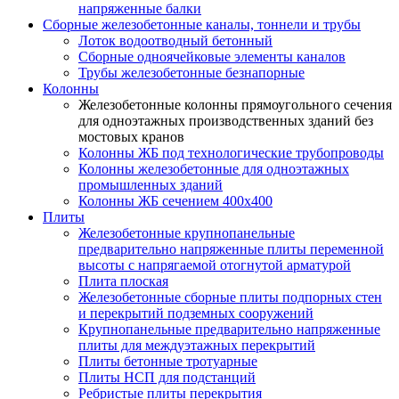
напряженные балки
Сборные железобетонные каналы, тоннели и трубы
Лоток водоотводный бетонный
Сборные одноячейковые элементы каналов
Трубы железобетонные безнапорные
Колонны
Железобетонные колонны прямоугольного сечения
для одноэтажных производственных зданий без
мостовых кранов
Колонны ЖБ под технологические трубопроводы
Колонны железобетонные для одноэтажных
промышленных зданий
Колонны ЖБ сечением 400х400
Плиты
Железобетонные крупнопанельные
предварительно напряженные плиты переменной
высоты с напрягаемой отогнутой арматурой
Плита плоская
Железобетонные сборные плиты подпорных стен
и перекрытий подземных сооружений
Крупнопанельные предварительно напряженные
плиты для междуэтажных перекрытий
Плиты бетонные тротуарные
Плиты НСП для подстанций
Ребристые плиты перекрытия