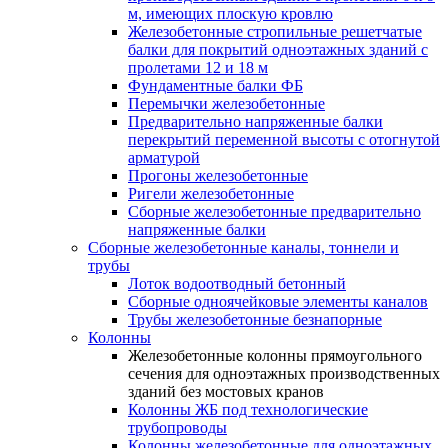
м, имеющих плоскую кровлю
Железобетонные стропильные решетчатые
балки для покрытий одноэтажных зданий с
пролетами 12 и 18 м
Фундаментные балки ФБ
Перемычки железобетонные
Предварительно напряженные балки
перекрытий переменной высоты с отогнутой
арматурой
Прогоны железобетонные
Ригели железобетонные
Сборные железобетонные предварительно
напряженные балки
Сборные железобетонные каналы, тоннели и
трубы
Лоток водоотводный бетонный
Сборные одноячейковые элементы каналов
Трубы железобетонные безнапорные
Колонны
Железобетонные колонны прямоугольного
сечения для одноэтажных производственных
зданий без мостовых кранов
Колонны ЖБ под технологические
трубопроводы
Колонны железобетонные для одноэтажных