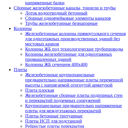
напряженные балки
Сборные железобетонные каналы, тоннели и трубы
Лоток водоотводный бетонный
Сборные одноячейковые элементы каналов
Трубы железобетонные безнапорные
Колонны
Железобетонные колонны прямоугольного сечения
для одноэтажных производственных зданий без
мостовых кранов
Колонны ЖБ под технологические трубопроводы
Колонны железобетонные для одноэтажных
промышленных зданий
Колонны ЖБ сечением 400х400
Плиты
Железобетонные крупнопанельные
предварительно напряженные плиты переменной
высоты с напрягаемой отогнутой арматурой
Плита плоская
Железобетонные сборные плиты подпорных стен
и перекрытий подземных сооружений
Крупнопанельные предварительно напряженные
плиты для междуэтажных перекрытий
Плиты бетонные тротуарные
Плиты НСП для подстанций
Ребристые плиты перекрытия