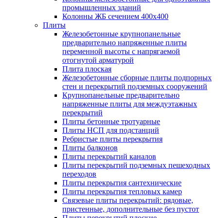
промышленных зданий
Колонны ЖБ сечением 400х400
Плиты
Железобетонные крупнопанельные
предварительно напряженные плиты
переменной высоты с напрягаемой
отогнутой арматурой
Плита плоская
Железобетонные сборные плиты подпорных
стен и перекрытий подземных сооружений
Крупнопанельные предварительно
напряженные плиты для междуэтажных
перекрытий
Плиты бетонные тротуарные
Плиты НСП для подстанций
Ребристые плиты перекрытия
Плиты балконов
Плиты перекрытий каналов
Плиты перекрытий подземных пешеходных
переходов
Плиты перекрытия сантехнические
Плиты перекрытия тепловых камер
Связевые плиты перекрытий: рядовые,
пристенные, дополнительные без пустот
Плиты перекрытий плоские