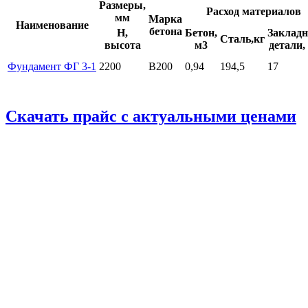
Размеры,
Расход материалов
мм
Марка
Наименование
бетона
H,
Бетон,
Заклад
Сталь,кг
высота
м3
детали, 
Фундамент ФГ 3-1
2200
B200
0,94
194,5
17
Скачать прайс с актуальными ценами