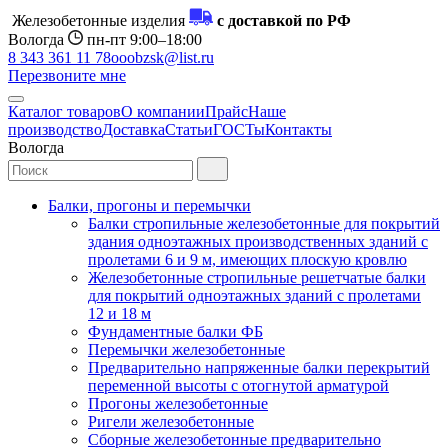
Железобетонные изделия
с доставкой по РФ
Вологда
пн-пт 9:00–18:00
8 343 361 11 78
ooobzsk@list.ru
Перезвоните мне
Каталог товаров
О компании
Прайс
Наше
производство
Доставка
Статьи
ГОСТы
Контакты
Вологда
Балки, прогоны и перемычки
Балки стропильные железобетонные для покрытий
здания одноэтажных производственных зданий с
пролетами 6 и 9 м, имеющих плоскую кровлю
Железобетонные стропильные решетчатые балки
для покрытий одноэтажных зданий с пролетами
12 и 18 м
Фундаментные балки ФБ
Перемычки железобетонные
Предварительно напряженные балки перекрытий
переменной высоты с отогнутой арматурой
Прогоны железобетонные
Ригели железобетонные
Сборные железобетонные предварительно