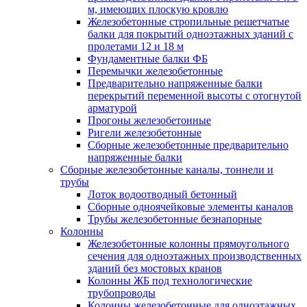
м, имеющих плоскую кровлю
Железобетонные стропильные решетчатые
балки для покрытий одноэтажных зданий с
пролетами 12 и 18 м
Фундаментные балки ФБ
Перемычки железобетонные
Предварительно напряженные балки
перекрытий переменной высоты с отогнутой
арматурой
Прогоны железобетонные
Ригели железобетонные
Сборные железобетонные предварительно
напряженные балки
Сборные железобетонные каналы, тоннели и
трубы
Лоток водоотводный бетонный
Сборные одноячейковые элементы каналов
Трубы железобетонные безнапорные
Колонны
Железобетонные колонны прямоугольного
сечения для одноэтажных производственных
зданий без мостовых кранов
Колонны ЖБ под технологические
трубопроводы
Колонны железобетонные для одноэтажных