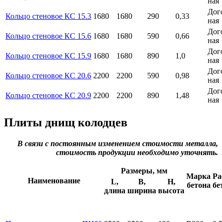
ная
Дог
Кольцо стеновое КС 15.3
1680
1680
290
0,33
ная
Дог
Кольцо стеновое КС 15.6
1680
1680
590
0,66
ная
Дог
Кольцо стеновое КС 15.9
1680
1680
890
1,0
ная
Дог
Кольцо стеновое КС 20.6
2200
2200
590
0,98
ная
Дог
Кольцо стеновое КС 20.9
2200
2200
890
1,48
ная
Плиты днищ колодцев
В связи с постоянным изменением стоимости металла,
стоимость продукции необходимо уточнять.
Размеры, мм
Марка
Ра
Наименование
L,
B,
H,
бетона
бе
длина
ширина
высота