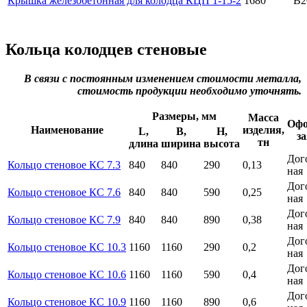
Крышка железобетонная для колодца КЦП 1-15-2
1680
B2
Кольца колодцев стеновые
В связи с постоянным изменением стоимости металла,
стоимость продукции необходимо уточнять.
Размеры, мм
Масса
Офо
Наименование
изделия,
L,
B,
H,
з
тн
длина
ширина
высота
Дог
Кольцо стеновое КС 7.3
840
840
290
0,13
ная
Дог
Кольцо стеновое КС 7.6
840
840
590
0,25
ная
Дог
Кольцо стеновое КС 7.9
840
840
890
0,38
ная
Дог
Кольцо стеновое КС 10.3
1160
1160
290
0,2
ная
Дог
Кольцо стеновое КС 10.6
1160
1160
590
0,4
ная
Дог
Кольцо стеновое КС 10.9
1160
1160
890
0,6