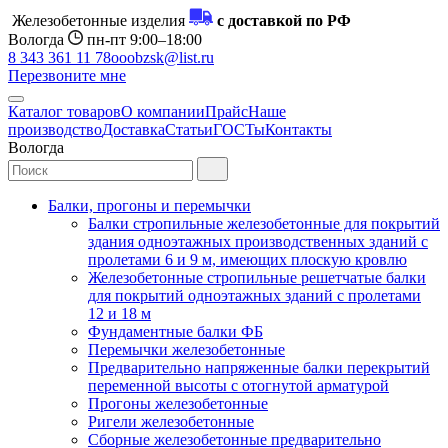
Железобетонные изделия
с доставкой по РФ
Вологда
пн-пт 9:00–18:00
8 343 361 11 78
ooobzsk@list.ru
Перезвоните мне
Каталог товаров
О компании
Прайс
Наше
производство
Доставка
Статьи
ГОСТы
Контакты
Вологда
Балки, прогоны и перемычки
Балки стропильные железобетонные для покрытий
здания одноэтажных производственных зданий с
пролетами 6 и 9 м, имеющих плоскую кровлю
Железобетонные стропильные решетчатые балки
для покрытий одноэтажных зданий с пролетами
12 и 18 м
Фундаментные балки ФБ
Перемычки железобетонные
Предварительно напряженные балки перекрытий
переменной высоты с отогнутой арматурой
Прогоны железобетонные
Ригели железобетонные
Сборные железобетонные предварительно