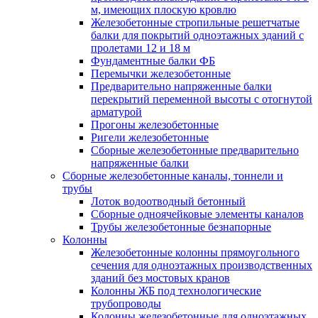
м, имеющих плоскую кровлю
Железобетонные стропильные решетчатые
балки для покрытий одноэтажных зданий с
пролетами 12 и 18 м
Фундаментные балки ФБ
Перемычки железобетонные
Предварительно напряженные балки
перекрытий переменной высоты с отогнутой
арматурой
Прогоны железобетонные
Ригели железобетонные
Сборные железобетонные предварительно
напряженные балки
Сборные железобетонные каналы, тоннели и
трубы
Лоток водоотводный бетонный
Сборные одноячейковые элементы каналов
Трубы железобетонные безнапорные
Колонны
Железобетонные колонны прямоугольного
сечения для одноэтажных производственных
зданий без мостовых кранов
Колонны ЖБ под технологические
трубопроводы
Колонны железобетонные для одноэтажных