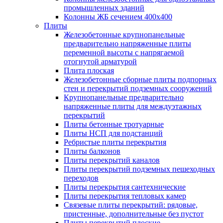
промышленных зданий
Колонны ЖБ сечением 400х400
Плиты
Железобетонные крупнопанельные
предварительно напряженные плиты
переменной высоты с напрягаемой
отогнутой арматурой
Плита плоская
Железобетонные сборные плиты подпорных
стен и перекрытий подземных сооружений
Крупнопанельные предварительно
напряженные плиты для междуэтажных
перекрытий
Плиты бетонные тротуарные
Плиты НСП для подстанций
Ребристые плиты перекрытия
Плиты балконов
Плиты перекрытий каналов
Плиты перекрытий подземных пешеходных
переходов
Плиты перекрытия сантехнические
Плиты перекрытия тепловых камер
Связевые плиты перекрытий: рядовые,
пристенные, дополнительные без пустот
Плиты перекрытий плоские