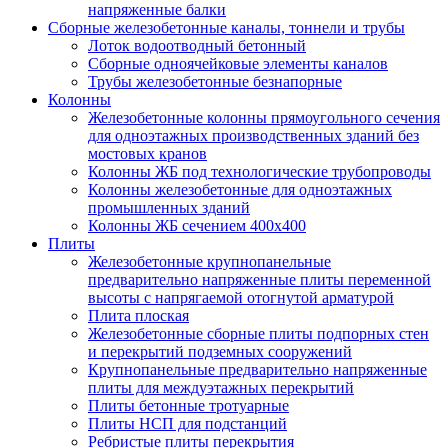
напряженные балки
Сборные железобетонные каналы, тоннели и трубы
Лоток водоотводный бетонный
Сборные одноячейковые элементы каналов
Трубы железобетонные безнапорные
Колонны
Железобетонные колонны прямоугольного сечения
для одноэтажных производственных зданий без
мостовых кранов
Колонны ЖБ под технологические трубопроводы
Колонны железобетонные для одноэтажных
промышленных зданий
Колонны ЖБ сечением 400х400
Плиты
Железобетонные крупнопанельные
предварительно напряженные плиты переменной
высоты с напрягаемой отогнутой арматурой
Плита плоская
Железобетонные сборные плиты подпорных стен
и перекрытий подземных сооружений
Крупнопанельные предварительно напряженные
плиты для междуэтажных перекрытий
Плиты бетонные тротуарные
Плиты НСП для подстанций
Ребристые плиты перекрытия