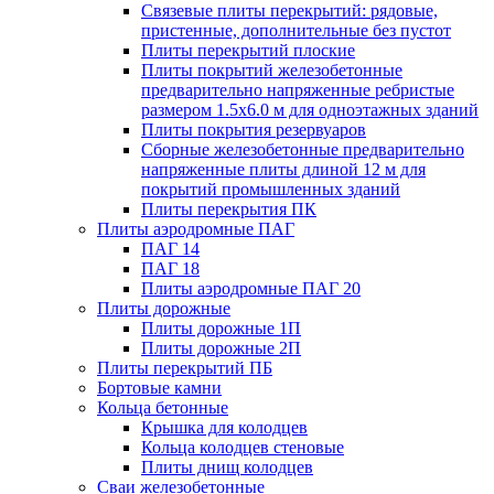
Связевые плиты перекрытий: рядовые,
пристенные, дополнительные без пустот
Плиты перекрытий плоские
Плиты покрытий железобетонные
предварительно напряженные ребристые
размером 1.5х6.0 м для одноэтажных зданий
Плиты покрытия резервуаров
Сборные железобетонные предварительно
напряженные плиты длиной 12 м для
покрытий промышленных зданий
Плиты перекрытия ПК
Плиты аэродромные ПАГ
ПАГ 14
ПАГ 18
Плиты аэродромные ПАГ 20
Плиты дорожные
Плиты дорожные 1П
Плиты дорожные 2П
Плиты перекрытий ПБ
Бортовые камни
Кольца бетонные
Крышка для колодцев
Кольца колодцев стеновые
Плиты днищ колодцев
Сваи железобетонные