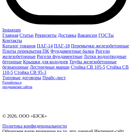
Instagram
Главная
Статьи
Реквизиты
Доставка
Вакансии
ГОСТы
Контакты
Каталог товаров
ПАГ-14
ПАГ-18
Перемычки железобетонные
Плиты перекрытия ПК
Фундаментные балки
Ригели
железобетонные
Ригели фундаментные
Лотки водоотводные
бетонные
Крышки для колодцев
Трубы железобетонные
безнапорные
Лестничные марши
Стойка СВ 105-5
Стойка СВ
110-5
Стойка СВ 95-3
Типовые договоры
Прайс-лист
Разработка и
продвижение сайтов
© 2026, ООО «БЗСК»
Политика конфиденциальности
Обращаем ваше внимание на то, что данный Интернет-сайт