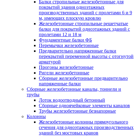
Балки стропильные железобетонные для
покрытий здания одноэтажных
производственных зданий с пролетами 6 и 9
м, имеющих плоскую кровлю
Железобетонные стропильные решетчатые
балки для покрытий одноэтажных зданий с
пролетами 12 и 18 м
Фундаментные балки ФБ
Перемычки железобетонные
Предварительно напряженные балки
перекрытий переменной высоты с отогнутой
арматурой
Прогоны железобетонные
Ригели железобетонные
Сборные железобетонные предварительно
напряженные балки
Сборные железобетонные каналы, тоннели и
трубы
Лоток водоотводный бетонный
Сборные одноячейковые элементы каналов
Трубы железобетонные безнапорные
Колонны
Железобетонные колонны прямоугольного
сечения для одноэтажных производственных
зданий без мостовых кранов