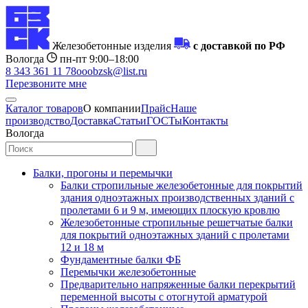
Железобетонные изделия
с доставкой по РФ
Вологда
пн-пт 9:00–18:00
8 343 361 11 78
ooobzsk@list.ru
Перезвоните мне
Каталог товаров
О компании
Прайс
Наше
производство
Доставка
Статьи
ГОСТы
Контакты
Вологда
Балки, прогоны и перемычки
Балки стропильные железобетонные для покрытий
здания одноэтажных производственных зданий с
пролетами 6 и 9 м, имеющих плоскую кровлю
Железобетонные стропильные решетчатые балки
для покрытий одноэтажных зданий с пролетами
12 и 18 м
Фундаментные балки ФБ
Перемычки железобетонные
Предварительно напряженные балки перекрытий
переменной высоты с отогнутой арматурой