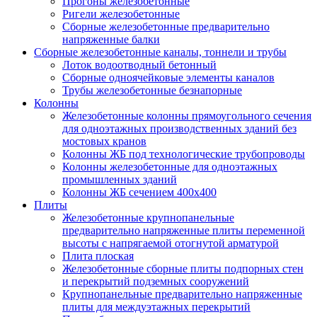
Прогоны железобетонные
Ригели железобетонные
Сборные железобетонные предварительно
напряженные балки
Сборные железобетонные каналы, тоннели и трубы
Лоток водоотводный бетонный
Сборные одноячейковые элементы каналов
Трубы железобетонные безнапорные
Колонны
Железобетонные колонны прямоугольного сечения
для одноэтажных производственных зданий без
мостовых кранов
Колонны ЖБ под технологические трубопроводы
Колонны железобетонные для одноэтажных
промышленных зданий
Колонны ЖБ сечением 400х400
Плиты
Железобетонные крупнопанельные
предварительно напряженные плиты переменной
высоты с напрягаемой отогнутой арматурой
Плита плоская
Железобетонные сборные плиты подпорных стен
и перекрытий подземных сооружений
Крупнопанельные предварительно напряженные
плиты для междуэтажных перекрытий