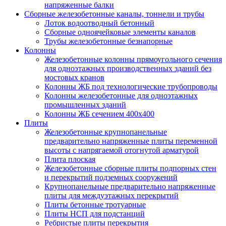
напряженные балки
Сборные железобетонные каналы, тоннели и трубы
Лоток водоотводный бетонный
Сборные одноячейковые элементы каналов
Трубы железобетонные безнапорные
Колонны
Железобетонные колонны прямоугольного сечения
для одноэтажных производственных зданий без
мостовых кранов
Колонны ЖБ под технологические трубопроводы
Колонны железобетонные для одноэтажных
промышленных зданий
Колонны ЖБ сечением 400х400
Плиты
Железобетонные крупнопанельные
предварительно напряженные плиты переменной
высоты с напрягаемой отогнутой арматурой
Плита плоская
Железобетонные сборные плиты подпорных стен
и перекрытий подземных сооружений
Крупнопанельные предварительно напряженные
плиты для междуэтажных перекрытий
Плиты бетонные тротуарные
Плиты НСП для подстанций
Ребристые плиты перекрытия