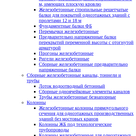
м, имеющих плоскую кровлю
Железобетонные стропильные решетчатые
балки для покрытий одноэтажных зданий с
пролетами 12 и 18 м
Фундаментные балки ФБ
Перемычки железобетонные
Предварительно напряженные балки
перекрытий переменной высоты с отогнутой
арматурой
Прогоны железобетонные
Ригели железобетонные
Сборные железобетонные предварительно
напряженные балки
Сборные железобетонные каналы, тоннели и
трубы
Лоток водоотводный бетонный
Сборные одноячейковые элементы каналов
Трубы железобетонные безнапорные
Колонны
Железобетонные колонны прямоугольного
сечения для одноэтажных производственных
зданий без мостовых кранов
Колонны ЖБ под технологические
трубопроводы
Колонны железобетонные для одноэтажных