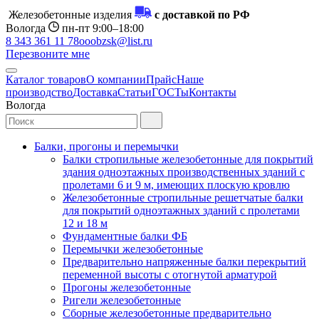
Железобетонные изделия
с доставкой по РФ
Вологда
пн-пт 9:00–18:00
8 343 361 11 78
ooobzsk@list.ru
Перезвоните мне
Каталог товаров
О компании
Прайс
Наше
производство
Доставка
Статьи
ГОСТы
Контакты
Вологда
Балки, прогоны и перемычки
Балки стропильные железобетонные для покрытий
здания одноэтажных производственных зданий с
пролетами 6 и 9 м, имеющих плоскую кровлю
Железобетонные стропильные решетчатые балки
для покрытий одноэтажных зданий с пролетами
12 и 18 м
Фундаментные балки ФБ
Перемычки железобетонные
Предварительно напряженные балки перекрытий
переменной высоты с отогнутой арматурой
Прогоны железобетонные
Ригели железобетонные
Сборные железобетонные предварительно