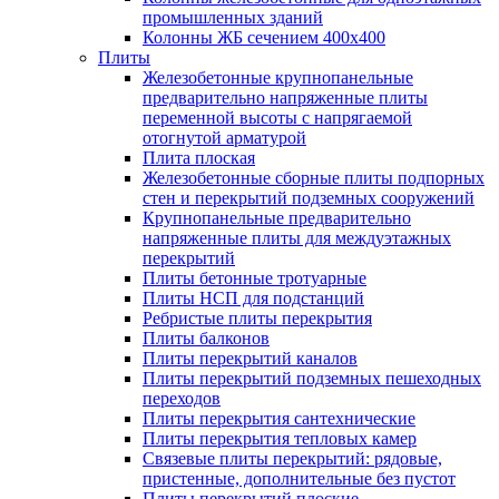
промышленных зданий
Колонны ЖБ сечением 400х400
Плиты
Железобетонные крупнопанельные
предварительно напряженные плиты
переменной высоты с напрягаемой
отогнутой арматурой
Плита плоская
Железобетонные сборные плиты подпорных
стен и перекрытий подземных сооружений
Крупнопанельные предварительно
напряженные плиты для междуэтажных
перекрытий
Плиты бетонные тротуарные
Плиты НСП для подстанций
Ребристые плиты перекрытия
Плиты балконов
Плиты перекрытий каналов
Плиты перекрытий подземных пешеходных
переходов
Плиты перекрытия сантехнические
Плиты перекрытия тепловых камер
Связевые плиты перекрытий: рядовые,
пристенные, дополнительные без пустот
Плиты перекрытий плоские