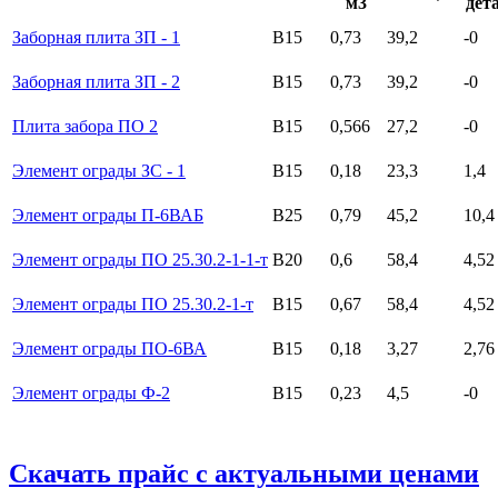
м3
дета
Заборная плита ЗП - 1
B15
0,73
39,2
-0
Заборная плита ЗП - 2
B15
0,73
39,2
-0
Плита забора ПО 2
B15
0,566
27,2
-0
Элемент ограды ЗС - 1
B15
0,18
23,3
1,4
Элемент ограды П-6ВАБ
B25
0,79
45,2
10,4
Элемент ограды ПО 25.30.2-1-1-т
B20
0,6
58,4
4,52
Элемент ограды ПО 25.30.2-1-т
B15
0,67
58,4
4,52
Элемент ограды ПО-6ВА
B15
0,18
3,27
2,76
Элемент ограды Ф-2
B15
0,23
4,5
-0
Скачать прайс с актуальными ценами