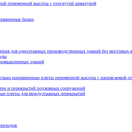
ий переменной высоты с отогнутой арматурой
пряженные балки
ения для одноэтажных производственных зданий без мостовых 
оды
промышленных зданий
ельно напряженные плиты переменной высоты с напрягаемой от
тен и перекрытий подземных сооружений
ные плиты для междуэтажных перекрытий
ереходов