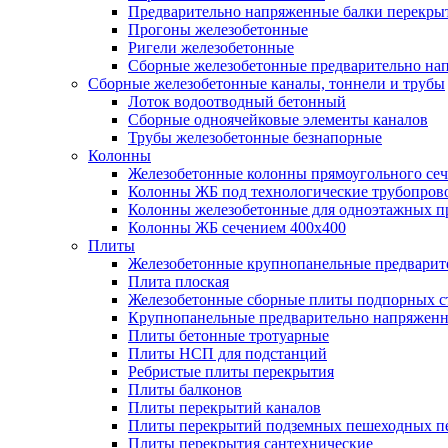
Предварительно напряженные балки перекрыт
Прогоны железобетонные
Ригели железобетонные
Сборные железобетонные предварительно на
Сборные железобетонные каналы, тоннели и трубы
Лоток водоотводный бетонный
Сборные одноячейковые элементы каналов
Трубы железобетонные безнапорные
Колонны
Железобетонные колонны прямоугольного сеч
Колонны ЖБ под технологические трубопров
Колонны железобетонные для одноэтажных 
Колонны ЖБ сечением 400х400
Плиты
Железобетонные крупнопанельные предварит
Плита плоская
Железобетонные сборные плиты подпорных с
Крупнопанельные предварительно напряжен
Плиты бетонные тротуарные
Плиты НСП для подстанций
Ребристые плиты перекрытия
Плиты балконов
Плиты перекрытий каналов
Плиты перекрытий подземных пешеходных п
Плиты перекрытия сантехнические