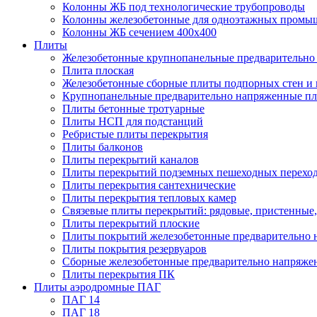
Колонны ЖБ под технологические трубопроводы
Колонны железобетонные для одноэтажных промы
Колонны ЖБ сечением 400х400
Плиты
Железобетонные крупнопанельные предварительно 
Плита плоская
Железобетонные сборные плиты подпорных стен и
Крупнопанельные предварительно напряженные п
Плиты бетонные тротуарные
Плиты НСП для подстанций
Ребристые плиты перекрытия
Плиты балконов
Плиты перекрытий каналов
Плиты перекрытий подземных пешеходных перехо
Плиты перекрытия сантехнические
Плиты перекрытия тепловых камер
Связевые плиты перекрытий: рядовые, пристенные,
Плиты перекрытий плоские
Плиты покрытий железобетонные предварительно н
Плиты покрытия резервуаров
Сборные железобетонные предварительно напряже
Плиты перекрытия ПК
Плиты аэродромные ПАГ
ПАГ 14
ПАГ 18