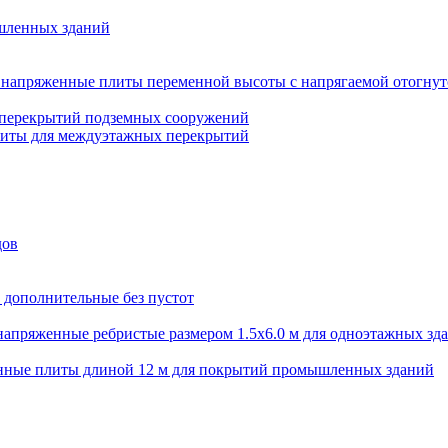
шленных зданий
напряженные плиты переменной высоты с напрягаемой отогнут
 перекрытий подземных сооружений
литы для междуэтажных перекрытий
дов
 дополнительные без пустот
апряженные ребристые размером 1.5х6.0 м для одноэтажных зд
нные плиты длиной 12 м для покрытий промышленных зданий