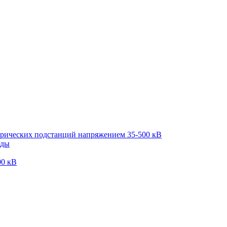
трических подстанций напряжением 35-500 кВ
оды
00 кВ