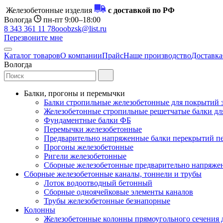
Железобетонные изделия
с доставкой по РФ
Вологда
пн-пт 9:00–18:00
8 343 361 11 78
ooobzsk@list.ru
Перезвоните мне
Каталог товаров
О компании
Прайс
Наше производство
Доставка
Вологда
Балки, прогоны и перемычки
Балки стропильные железобетонные для покрытий 
Железобетонные стропильные решетчатые балки для
Фундаментные балки ФБ
Перемычки железобетонные
Предварительно напряженные балки перекрытий пе
Прогоны железобетонные
Ригели железобетонные
Сборные железобетонные предварительно напряже
Сборные железобетонные каналы, тоннели и трубы
Лоток водоотводный бетонный
Сборные одноячейковые элементы каналов
Трубы железобетонные безнапорные
Колонны
Железобетонные колонны прямоугольного сечения 