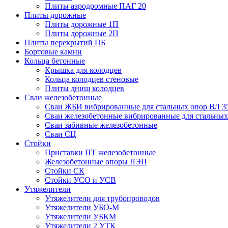
Плиты аэродромные ПАГ 20
Плиты дорожные
Плиты дорожные 1П
Плиты дорожные 2П
Плиты перекрытий ПБ
Бортовые камни
Кольца бетонные
Крышка для колодцев
Кольца колодцев стеновые
Плиты днищ колодцев
Сваи железобетонные
Сваи ЖБИ вибрированные для стальных опор ВЛ 3
Сваи железобетонные вибрированные для стальных
Сваи забивные железобетонные
Сваи СЦ
Стойки
Приставки ПТ железобетонные
Железобетонные опоры ЛЭП
Стойки СК
Стойки УСО и УСВ
Утяжелители
Утяжелители для трубопроводов
Утяжелители УБО-М
Утяжелители УБКМ
Утяжелители 2 УТК